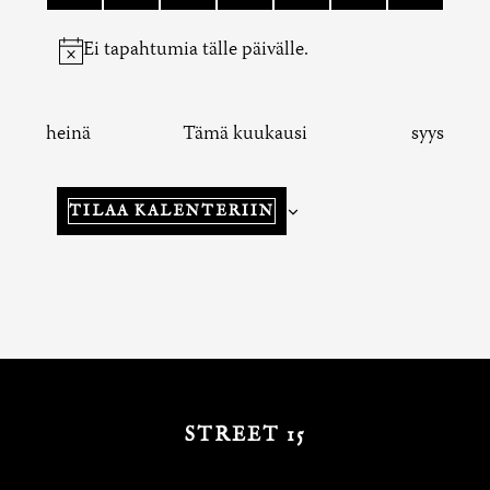
TAPAHTUMAT
TAPAHTUMAT
TAPAHTUMAT
TAPAHTUMAT
TAPAHTUMAT
TAPAHTUMA
TAPAH
Ei tapahtumia tälle päivälle.
Notice
heinä
Tämä kuukausi
syys
TILAA KALENTERIIN
STREET 15