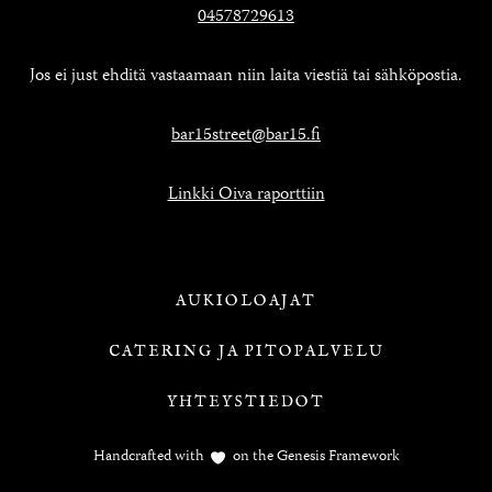
04578729613
Jos ei just ehditä vastaamaan niin laita viestiä tai sähköpostia.
bar15street@bar15.fi
Linkki Oiva raporttiin
AUKIOLOAJAT
CATERING JA PITOPALVELU
YHTEYSTIEDOT
Handcrafted with
on the
Genesis Framework