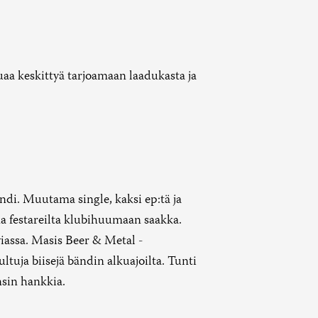
aa keskittyä tarjoamaan laadukasta ja
ndi. Muutama single, kaksi ep:tä ja
na festareilta klubihuumaan saakka.
viassa. Masis Beer & Metal -
tuja biisejä bändin alkuajoilta. Tunti
nsin hankkia.