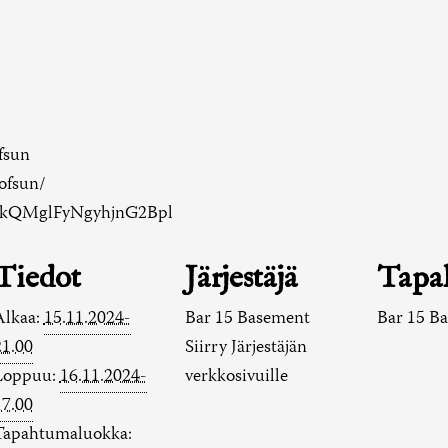
fsun
ofsun/
IOwkQMglFyNgyhjnG2Bpl
Tiedot
Järjestäjä
Tapa
Alkaa:
15.11.2024-
Bar 15 Basement
Bar 15 B
21.00
Siirry Järjestäjän
Loppuu:
16.11.2024-
verkkosivuille
17.00
Tapahtumaluokka: