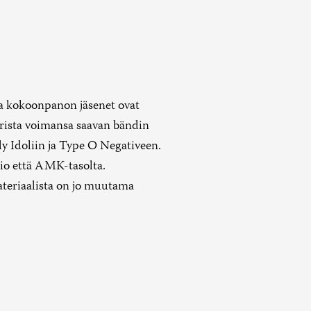
a kokoonpanon jäsenet ovat
orista voimansa saavan bändin
ly Idoliin ja Type O Negativeen.
rio että AMK-tasolta.
teriaalista on jo muutama