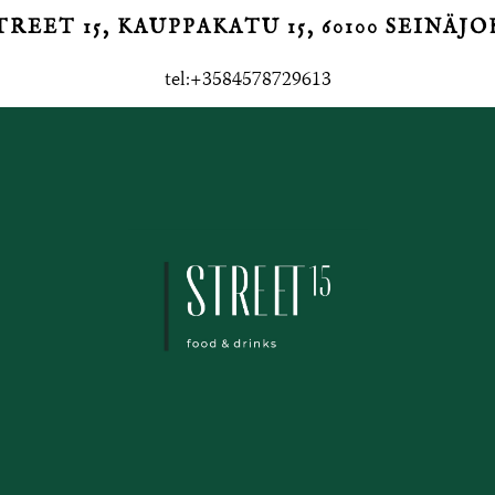
TREET 15, KAUPPAKATU 15, 60100 SEINÄJO
tel:+3584578729613