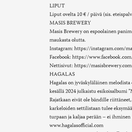
LIPUT
Liput ovelta 10 € / päivä (sis. eteisp
MASIS BREWERY
Masis Brewery on espoolainen panimo, 
maukasta olutta.
Instagram:
https://instagram.com/m
Facebook:
https://www.facebook.com
Nettisivut:
https://masisbrewery.com
HAGALAS
Hagalas on jyväskyläläinen melodista 
kesällä 2024 julkaistu esikoisalbumi 
Rajatkaan eivät ole bändille riittäne
karkeloiden settilistaan tulee eksymä
turpaan ja kaljaa perään – ei ihminen
www.hagalasofficial.com