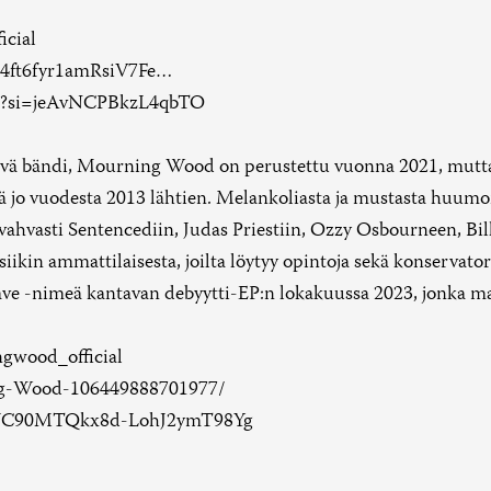
icial
gs4ft6fyr1amRsiV7Fe…
ial?si=jeAvNCPBkzL4qbTO
ävä bändi, Mourning Wood on perustettu vuonna 2021, mutt
ä jo vuodesta 2013 lähtien. Melankoliasta ja mustasta huum
 vahvasti Sentencediin, Judas Priestiin, Ozzy Osbourneen, Bil
kin ammattilaisesta, joilta löytyy opintoja sekä konservato
ve -nimeä kantavan debyytti-EP:n lokakuussa 2023, jonka ma
gwood_official
ng-Wood-106449888701977/
l/UC90MTQkx8d-LohJ2ymT98Yg