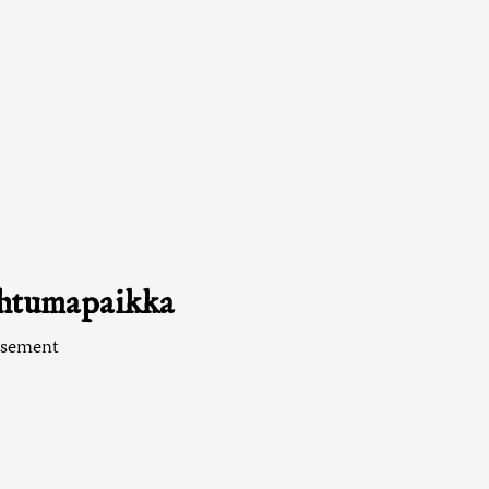
htumapaikka
asement