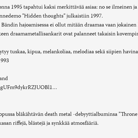
onna 1995 tapahtui kaksi merkittävää asiaa: no se ilmeinen
edemo ”Hidden thoughts” julkaistiin 1997.
Bändin hajoamisessa ei ollut mitään draamaa vaan jokainen lä
een draamametallisankarit ovat palanneet takaisin kovempin
ytyy tuskaa, kipua, melankoliaa, melodiaa sekä siipien havina
993
band
cp8zgUFm9dykrRZJUOBl1…
lopussa bläkähtävän death metal -debyyttialbuminsa ”Throne o
asan riffejä, blästejä ja synkkää atmosfääriä.