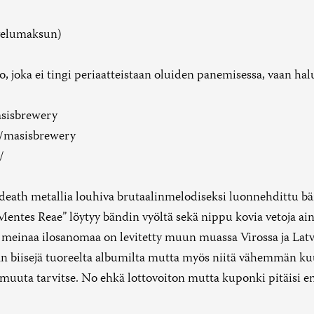
alvelumaksun)
joka ei tingi periaatteistaan oluiden panemisessa, vaan halu
asisbrewery
/masisbrewery
/
death metallia louhiva brutaalinmelodiseksi luonnehdittu bä
”Mentes Reae” löytyy bändin vyöltä sekä nippu kovia vetoja ai
et, meinaa ilosanomaa on levitetty muun muassa Virossa ja Lat
än biisejä tuoreelta albumilta mutta myös niitä vähemmän kuul
 muuta tarvitse. No ehkä lottovoiton mutta kuponki pitäisi e