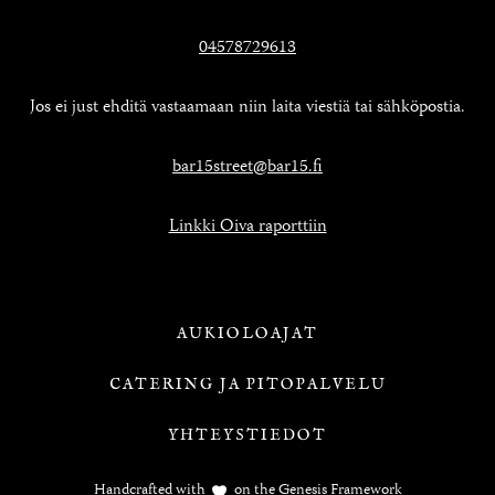
04578729613
Jos ei just ehditä vastaamaan niin laita viestiä tai sähköpostia.
bar15street@bar15.fi
Linkki Oiva raporttiin
AUKIOLOAJAT
CATERING JA PITOPALVELU
YHTEYSTIEDOT
Handcrafted with
on the
Genesis Framework